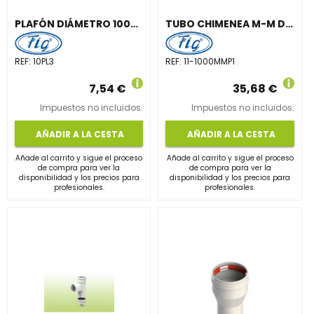
PLAFÓN DIÁMETRO 100mm ACERO INOXIDABLE BLANCO
TUBO CHIMENEA M-M DIÁMETRO 110 1000mm ALUMINIO BLANCO
REF:
10PL3
REF:
11-1000MMP1
7,54 €
35,68 €
Impuestos no incluidos.
Impuestos no incluidos.
AÑADIR A LA CESTA
AÑADIR A LA CESTA
Añade al carrito y sigue el proceso
Añade al carrito y sigue el proceso
de compra para ver la
de compra para ver la
disponibilidad y los precios para
disponibilidad y los precios para
profesionales.
profesionales.