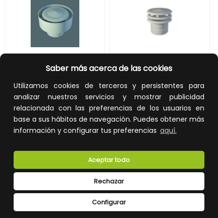
DEFLECTOR ANTIRREVOQUE DIÁMETRO 110 ACERO INOXIDABLE BLANCO
DEFLECTOR 3 ALAS DIÁMETRO 110mm ALUMINIO PINTADO BLANCO
Saber más acerca de las cookies
Utilizamos cookies de terceros y persistentes para
REF:
11DFARHEP3
REF:
11DFHEP1
analizar nuestros servicios y mostrar publicidad
relacionada con las preferencias de los usuarios en
15,75 €
12,40 €
base a sus hábitos de navegación. Puedes obtener más
Impuestos no incluidos.
Impuestos no incluidos.
información y configurar tus preferencias
aquí.
AÑADIR A LA CESTA
AÑADIR A LA CESTA
Aceptar todo
Añade al carrito y sigue el proceso
Añade al carrito y sigue el proceso
de compra para ver la
de compra para ver la
disponibilidad y los precios para
disponibilidad y los precios para
profesionales.
Rechazar
profesionales.
Configurar