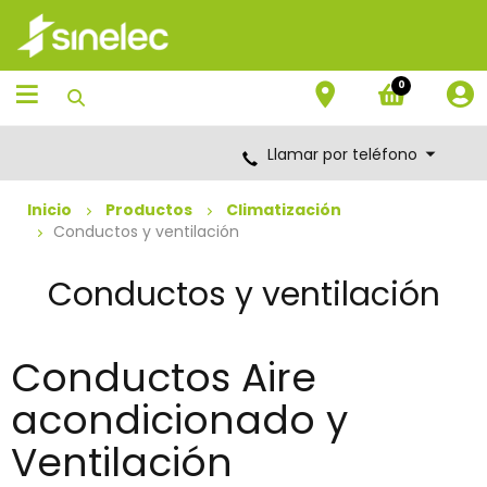
Saltar
Saltar
al
al
contenido
menú
de
0
navegación
Llamar por teléfono
Inicio
Productos
Climatización
Conductos y ventilación
Conductos y ventilación
Conductos Aire
acondicionado y
Ventilación