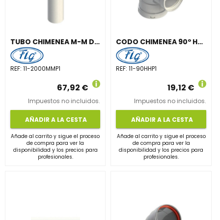
TUBO CHIMENEA M-M DIÁMETRO 110 2000mm ALUMINIO BLANCO
CODO CHIMENEA 90º H-H DIÁMETRO 110mm ALUMINIO BLANCO
REF:
11-2000MMP1
REF:
11-90HHP1
67,92 €
19,12 €
Impuestos no incluidos.
Impuestos no incluidos.
AÑADIR A LA CESTA
AÑADIR A LA CESTA
Añade al carrito y sigue el proceso
Añade al carrito y sigue el proceso
de compra para ver la
de compra para ver la
disponibilidad y los precios para
disponibilidad y los precios para
profesionales.
profesionales.