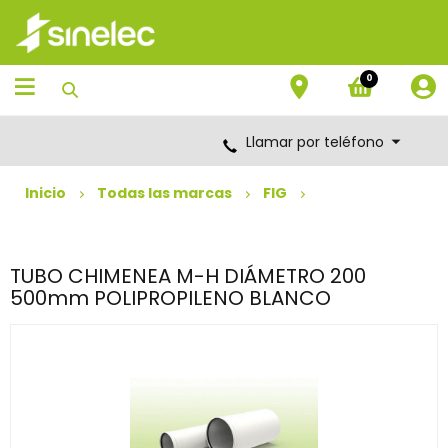
Saltar
Saltar
al
al
contenido
menú
de
0
navegación
Llamar por teléfono
Inicio
Todas las marcas
FIG
TUBO CHIMENEA M-H DIÁMETRO 200
500mm POLIPROPILENO BLANCO