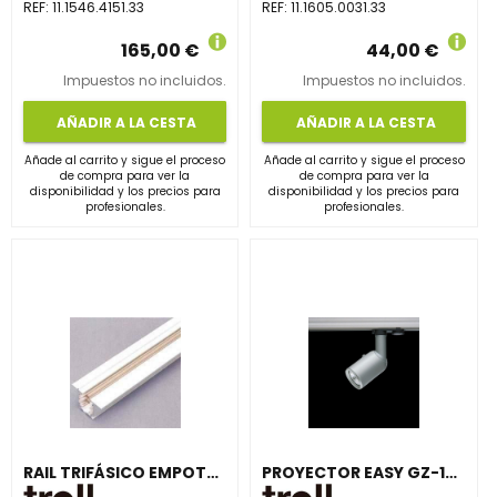
REF:
11.1546.4151.33
REF:
11.1605.0031.33
165,00 €
44,00 €
Impuestos no incluidos.
Impuestos no incluidos.
AÑADIR A LA CESTA
AÑADIR A LA CESTA
Añade al carrito y sigue el proceso
Añade al carrito y sigue el proceso
de compra para ver la
de compra para ver la
disponibilidad y los precios para
disponibilidad y los precios para
profesionales.
profesionales.
RAIL TRIFÁSICO EMPOTRABLE L-3m BLANCO
PROYECTOR EASY GZ-10 NEGRO CARRIL TRIFÁSICO