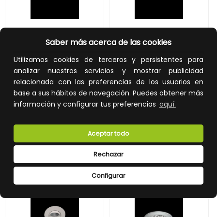
DOWNLIGHT DOWNLED 3000K 40º 7W NEGRO
DOWNLIGHT DOWNLED 4000K 20° 7W BLANCO
Saber más acerca de las cookies
Utilizamos cookies de terceros y persistentes para
REF:
0147L/8340/04
REF:
0147L/8420/33
analizar nuestros servicios y mostrar publicidad
31,00 €
41,00 €
relacionada con las preferencias de los usuarios en
base a sus hábitos de navegación. Puedes obtener más
Impuestos no incluidos.
Impuestos no incluidos.
información y configurar tus preferencias
aquí.
AÑADIR A LA CESTA
AÑADIR A LA CESTA
Añade al carrito y sigue el proceso
Añade al carrito y sigue el proceso
Aceptar todo
de compra para ver la
de compra para ver la
disponibilidad y los precios para
disponibilidad y los precios para
profesionales.
profesionales.
Rechazar
Configurar