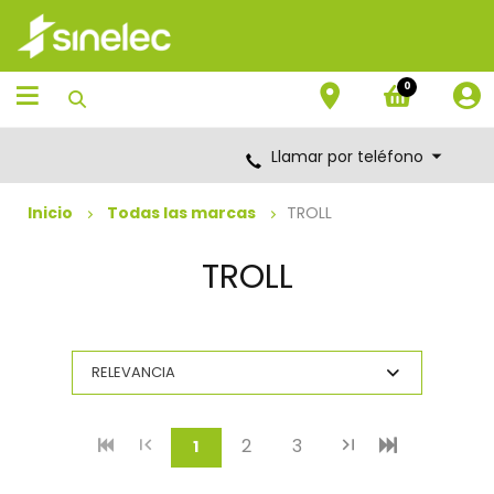
Saltar
Saltar
al
al
contenido
menú
de
0
navegación
Llamar por teléfono
Inicio
Todas las marcas
TROLL
TROLL
2
3
(current)
1