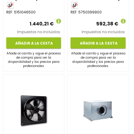
REF:
5151046500
REF:
5750399900
1.440,21 €
592,38 €
Impuestos no incluidos.
Impuestos no incluidos.
AÑADIR A LA CESTA
AÑADIR A LA CESTA
Añade al carrito y sigue el proceso
Añade al carrito y sigue el proceso
de compra para ver la
de compra para ver la
disponibilidad y los precios para
disponibilidad y los precios para
profesionales.
profesionales.