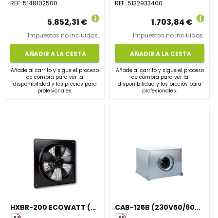
REF:
5148102500
REF:
5132933400
5.852,31 €
1.703,84 €
Impuestos no incluidos.
Impuestos no incluidos.
AÑADIR A LA CESTA
AÑADIR A LA CESTA
Añade al carrito y sigue el proceso
Añade al carrito y sigue el proceso
de compra para ver la
de compra para ver la
disponibilidad y los precios para
disponibilidad y los precios para
profesionales.
profesionales.
HXBR-200 ECOWATT (230V50/60HZ) VE
CAB-125B (230V50/60HZ) R8