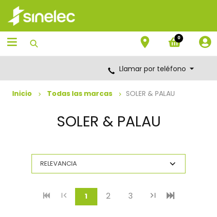
Saltar
Saltar
al
al
contenido
menú
de
0
navegación
Llamar por teléfono
Inicio
Todas las marcas
SOLER & PALAU
SOLER & PALAU
2
3
(current)
1