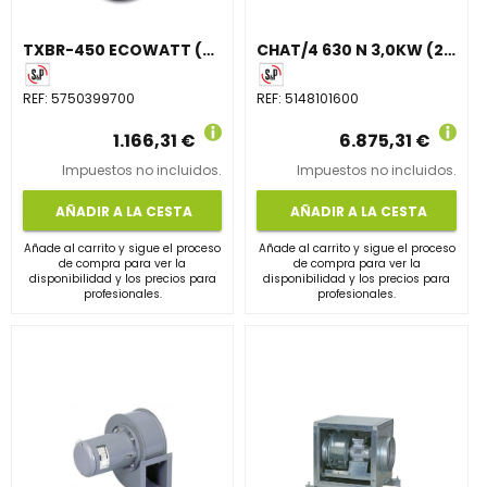
TXBR-450 ECOWATT (230V50/60HZ) V5
CHAT/4 630 N 3,0KW (230/400V 50) F400 IE3 N8
REF:
5750399700
REF:
5148101600
1.166,31 €
6.875,31 €
Impuestos no incluidos.
Impuestos no incluidos.
AÑADIR A LA CESTA
AÑADIR A LA CESTA
Añade al carrito y sigue el proceso
Añade al carrito y sigue el proceso
de compra para ver la
de compra para ver la
disponibilidad y los precios para
disponibilidad y los precios para
profesionales.
profesionales.