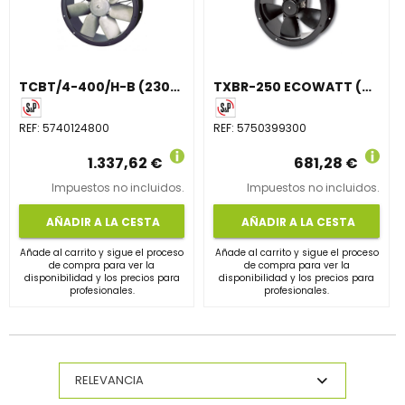
TCBT/4-400/H-B (230/400V50HZ)C V5
TXBR-250 ECOWATT (230V50/60HZ) V5
REF:
5740124800
REF:
5750399300
1.337,62 €
681,28 €
Impuestos no incluidos.
Impuestos no incluidos.
AÑADIR A LA CESTA
AÑADIR A LA CESTA
Añade al carrito y sigue el proceso
Añade al carrito y sigue el proceso
de compra para ver la
de compra para ver la
disponibilidad y los precios para
disponibilidad y los precios para
profesionales.
profesionales.