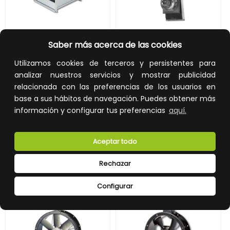
IRB-225 ECOWATT 230V50/60HZ N8
IRAB/4 315B N 230V50HZ 400/140 VE
Saber más acerca de las cookies
Utilizamos cookies de terceros y persistentes para
REF:
5132930600
REF:
5132933500
analizar nuestros servicios y mostrar publicidad
1.567,07 €
2.062,82 €
relacionada con las preferencias de los usuarios en
base a sus hábitos de navegación. Puedes obtener más
Impuestos no incluidos.
Impuestos no incluidos.
información y configurar tus preferencias
aquí.
AÑADIR A LA CESTA
AÑADIR A LA CESTA
Añade al carrito y sigue el proceso
Añade al carrito y sigue el proceso
Aceptar todo
de compra para ver la
de compra para ver la
disponibilidad y los precios para
disponibilidad y los precios para
profesionales.
profesionales.
Rechazar
Configurar