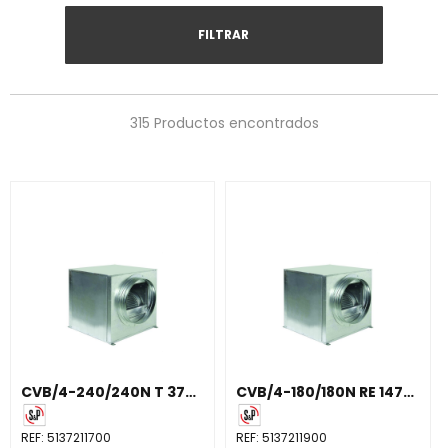
FILTRAR
315 Productos encontrados
CVB/4-240/240N T 373W (230V 50) N6
CVB/4-180/180N RE 147W (230V 50) N8
REF:
5137211700
REF:
5137211900