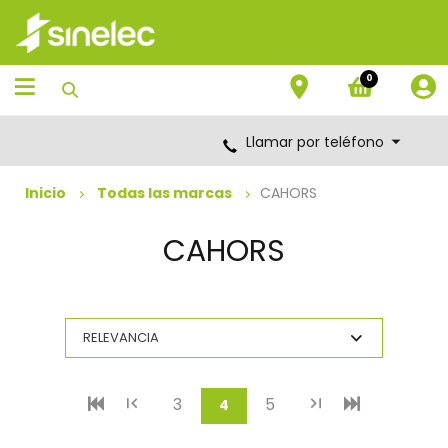
Saltar
Saltar
al
al
contenido
menú
de
0
navegación
Llamar por teléfono
Inicio
Todas las marcas
CAHORS
CAHORS
3
5
(current)
4