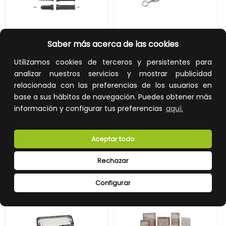
TACO T-7-B
TENSOR TGC-5/8-B 16mm
Saber más acerca de las cookies
Utilizamos cookies de terceros y persistentes para
REF:
0956004-B
REF:
0956062-B
analizar nuestros servicios y mostrar publicidad
10,90 €
17,90 €
relacionada con las preferencias de los usuarios en
base a sus hábitos de navegación. Puedes obtener más
Impuestos no incluidos.
Impuestos no incluidos.
información y configurar tus preferencias
aquí.
AÑADIR A LA CESTA
AÑADIR A LA CESTA
Añade al carrito y sigue el proceso
Añade al carrito y sigue el proceso
Aceptar todo
de compra para ver la
de compra para ver la
disponibilidad y los precios para
disponibilidad y los precios para
profesionales.
profesionales.
Rechazar
Configurar