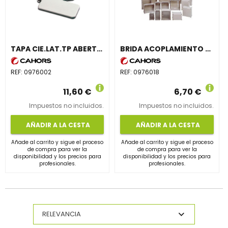
TAPA CIE.LAT.TP ABERT.PEQ.S/JTA.POLIC.COLOR GR
BRIDA ACOPLAMIENTO BP ABERTURA 180mm SIN JUNTA
REF:
0976002
REF:
0976018
11,60 €
6,70 €
Impuestos no incluidos.
Impuestos no incluidos.
AÑADIR A LA CESTA
AÑADIR A LA CESTA
Añade al carrito y sigue el proceso
Añade al carrito y sigue el proceso
de compra para ver la
de compra para ver la
disponibilidad y los precios para
disponibilidad y los precios para
profesionales.
profesionales.