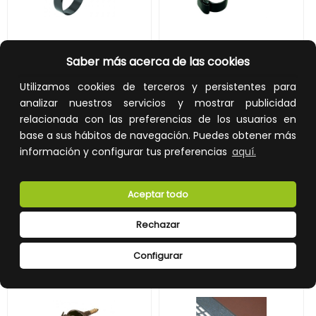
SOPORTE SENCILLO PARA LÍNEA ARC-21
SOPORTE SENCILLO PARA LÍNEA ARC-215
Saber más acerca de las cookies
Utilizamos cookies de terceros y persistentes para
REF:
0561041-H
REF:
0561042-H
analizar nuestros servicios y mostrar publicidad
1,35 €
1,55 €
relacionada con las preferencias de los usuarios en
base a sus hábitos de navegación. Puedes obtener más
Impuestos no incluidos.
Impuestos no incluidos.
información y configurar tus preferencias
aquí.
AÑADIR A LA CESTA
AÑADIR A LA CESTA
Añade al carrito y sigue el proceso
Añade al carrito y sigue el proceso
Aceptar todo
de compra para ver la
de compra para ver la
disponibilidad y los precios para
disponibilidad y los precios para
profesionales.
profesionales.
Rechazar
Configurar