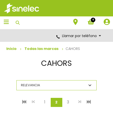
Saltar
Saltar
al
al
contenido
menú
de
0
navegación
Llamar por teléfono
Inicio
Todas las marcas
CAHORS
CAHORS
1
3
(current)
2