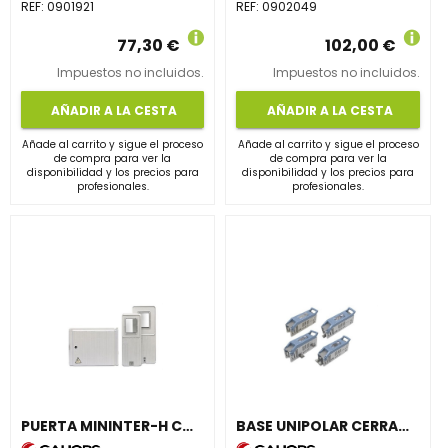
REF:
0901921
REF:
0902049
77,30 €
102,00 €
Impuestos no incluidos.
Impuestos no incluidos.
AÑADIR A LA CESTA
AÑADIR A LA CESTA
Añade al carrito y sigue el proceso
Añade al carrito y sigue el proceso
de compra para ver la
de compra para ver la
disponibilidad y los precios para
disponibilidad y los precios para
profesionales.
profesionales.
PUERTA MININTER-H CON HERRAJE PARA CANDADO
BASE UNIPOLAR CERRADA CAJA GENERAL DE PROTECCIÓN 7 RETORNO 100/160A