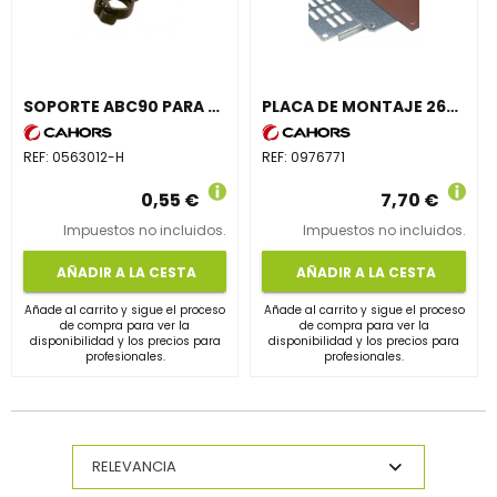
SOPORTE ABC90 PARA ACOMETIDA CON CIERRE HEBILLA
PLACA DE MONTAJE 268x213mm POLIÉSTER
REF:
0563012-H
REF:
0976771
0,55 €
7,70 €
Impuestos no incluidos.
Impuestos no incluidos.
AÑADIR A LA CESTA
AÑADIR A LA CESTA
Añade al carrito y sigue el proceso
Añade al carrito y sigue el proceso
de compra para ver la
de compra para ver la
disponibilidad y los precios para
disponibilidad y los precios para
profesionales.
profesionales.