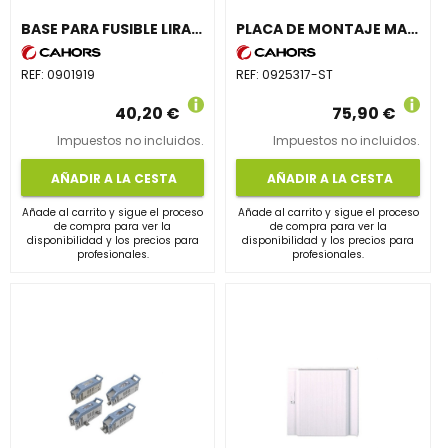
BASE PARA FUSIBLE LIRA BNH2/2
PLACA DE MONTAJE MAXINTER 530x640 ACTIVA/REACTIVA
REF:
0901919
REF:
0925317-ST
40,20 €
75,90 €
Impuestos no incluidos.
Impuestos no incluidos.
AÑADIR A LA CESTA
AÑADIR A LA CESTA
Añade al carrito y sigue el proceso
Añade al carrito y sigue el proceso
de compra para ver la
de compra para ver la
disponibilidad y los precios para
disponibilidad y los precios para
profesionales.
profesionales.