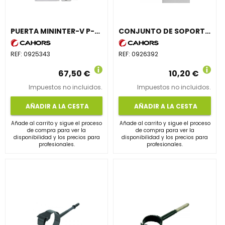
PUERTA MININTER-V P-MH/2 MODULOS
CONJUNTO DE SOPORTES PARA FIJACIÓN MURAL MN-SFM (4u)
REF:
0925343
REF:
0926392
67,50 €
10,20 €
Impuestos no incluidos.
Impuestos no incluidos.
AÑADIR A LA CESTA
AÑADIR A LA CESTA
Añade al carrito y sigue el proceso
Añade al carrito y sigue el proceso
de compra para ver la
de compra para ver la
disponibilidad y los precios para
disponibilidad y los precios para
profesionales.
profesionales.