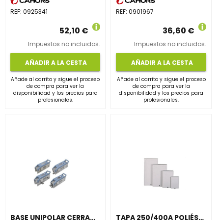
REF:
0925341
REF:
0901967
52,10 €
36,60 €
Impuestos no incluidos.
Impuestos no incluidos.
AÑADIR A LA CESTA
AÑADIR A LA CESTA
Añade al carrito y sigue el proceso
Añade al carrito y sigue el proceso
de compra para ver la
de compra para ver la
disponibilidad y los precios para
disponibilidad y los precios para
profesionales.
profesionales.
BASE UNIPOLAR CERRADA NH-1 CAJA GENERAL DE PROTECCIÓN 12 250A
TAPA 250/400A POLIÉSTER REFORZADO CON FIBRA DE VIDRIO COLOR GRIS RAL7035