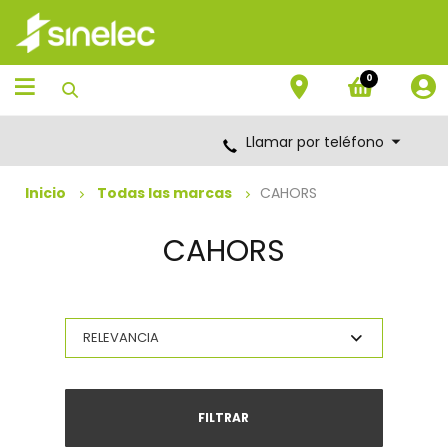
Saltar
Saltar
al
al
contenido
menú
de
0
navegación
Llamar por teléfono
Inicio
Todas las marcas
CAHORS
CAHORS
FILTRAR