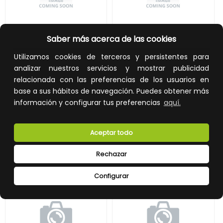
SUNNY TRIPOWER 4.0 - 3AV-40
INVERSOR SMA SUNNY TRIPOWER CORE1 WITH AFCI (50KW), 6 MPPT
Saber más acerca de las cookies
REF:
STP4.0-3AV-40
REF:
STP50-41
Utilizamos cookies de terceros y persistentes para
analizar nuestros servicios y mostrar publicidad
2.112,00 €
5.145,37 €
relacionada con las preferencias de los usuarios en
Impuestos no incluidos.
Impuestos no incluidos.
base a sus hábitos de navegación. Puedes obtener más
información y configurar tus preferencias
aquí.
AÑADIR A LA CESTA
AÑADIR A LA CESTA
Añade al carrito y sigue el proceso
Añade al carrito y sigue el proceso
de compra para ver la
de compra para ver la
Aceptar todo
disponibilidad y los precios para
disponibilidad y los precios para
profesionales.
profesionales.
Rechazar
Configurar