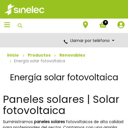
Saltar
Saltar
al
al
contenido
menú
de
0
navegación
Llamar por teléfono
Inicio
Productos
Renovables
Energía solar fotovoltaica
Energía solar fotovoltaica
Paneles solares | Solar
fotovoltaica
Suministramos
paneles solares
fotovoltaicos de alta calidad
para profesionales del sector. Contamos con una amplia