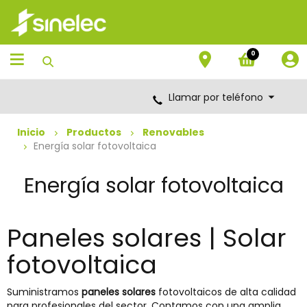
Saltar
Saltar
al
al
contenido
menú
de
0
navegación
Llamar por teléfono
Inicio
Productos
Renovables
Energía solar fotovoltaica
Energía solar fotovoltaica
Paneles solares | Solar
fotovoltaica
Suministramos
paneles solares
fotovoltaicos de alta calidad
para profesionales del sector. Contamos con una amplia