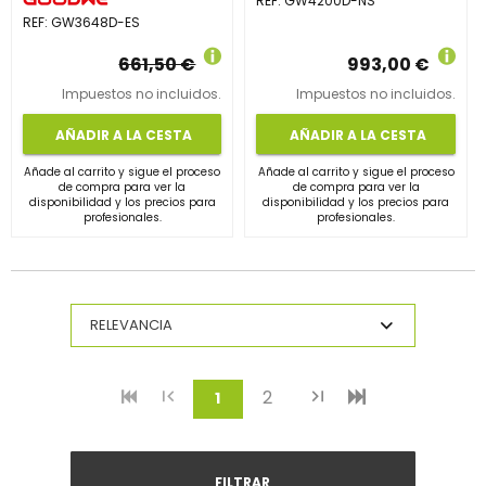
REF:
GW4200D-NS
REF:
GW3648D-ES
661,50 €
993,00 €
Impuestos no incluidos.
Impuestos no incluidos.
AÑADIR A LA CESTA
AÑADIR A LA CESTA
Añade al carrito y sigue el proceso
Añade al carrito y sigue el proceso
de compra para ver la
de compra para ver la
disponibilidad y los precios para
disponibilidad y los precios para
profesionales.
profesionales.
2
(current)
1
FILTRAR