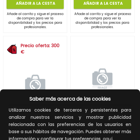
AÑADIR A LA CESTA
AÑADIR A LA CESTA
Añade al carrito y sigue el proceso
Añade al carrito y sigue el proceso
de compra para ver la
de compra para ver la
disponibilidad y los precios para
disponibilidad y los precios para
profesionales.
profesionales.
Precio oferta: 300
€
Saber más acerca de las cookies
Inversor retrofit AC monofásico GW3600S-BP
Utilizamos cookies de terceros y persistentes para
Inversor híbrido monofásico GW3048-EM
analizar nuestros servicios y mostrar publicidad
REF:
GW3600S-BP
relacionada con las preferencias de los usuarios en
REF:
GW3048-EM
base a sus hábitos de navegación. Puedes obtener más
información y configurar tus preferencias
aquí.