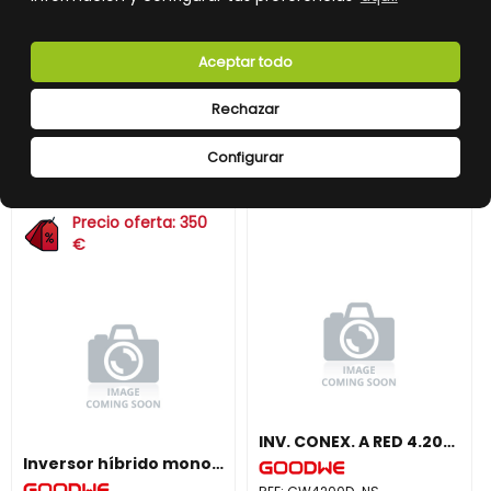
567,00 €
1.409,00 €
Impuestos no incluidos.
Impuestos no incluidos.
Aceptar todo
AÑADIR A LA CESTA
AÑADIR A LA CESTA
Rechazar
Añade al carrito y sigue el proceso
Añade al carrito y sigue el proceso
de compra para ver la
de compra para ver la
disponibilidad y los precios para
disponibilidad y los precios para
Configurar
profesionales.
profesionales.
Precio oferta: 350
€
INV. CONEX. A RED 4.200W, MONOFAS., 2 MPPT, DC SWITCH, WIFI
Inversor híbrido monofásico GW3648D-ES