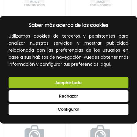
K1-2V Coplación Teja Vertical
K3-5V Triángulo Cerrado Vertical Regulable 15–30°
Saber más acerca de las cookies
Utilizamos cookies de terceros y persistentes para
REF:
833 K1-2V
REF:
833 K3-5V
analizar nuestros servicios y mostrar publicidad
106,27 €
448,64 €
relacionada con las preferencias de los usuarios en
Impuestos no incluidos.
Impuestos no incluidos.
base a sus hábitos de navegación. Puedes obtener más
información y configurar tus preferencias
aquí.
AÑADIR A LA CESTA
AÑADIR A LA CESTA
Añade al carrito y sigue el proceso
Añade al carrito y sigue el proceso
de compra para ver la
de compra para ver la
Aceptar todo
disponibilidad y los precios para
disponibilidad y los precios para
profesionales.
profesionales.
Rechazar
Configurar