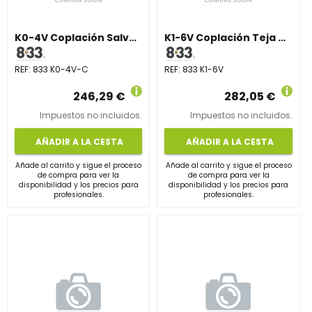
K0-4V Coplación Salvateja Cerámica, Vertical
K1-6V Coplación Teja Vertical
REF:
833 K0-4V-C
REF:
833 K1-6V
246,29 €
282,05 €
Impuestos no incluidos.
Impuestos no incluidos.
AÑADIR A LA CESTA
AÑADIR A LA CESTA
Añade al carrito y sigue el proceso
Añade al carrito y sigue el proceso
de compra para ver la
de compra para ver la
disponibilidad y los precios para
disponibilidad y los precios para
profesionales.
profesionales.