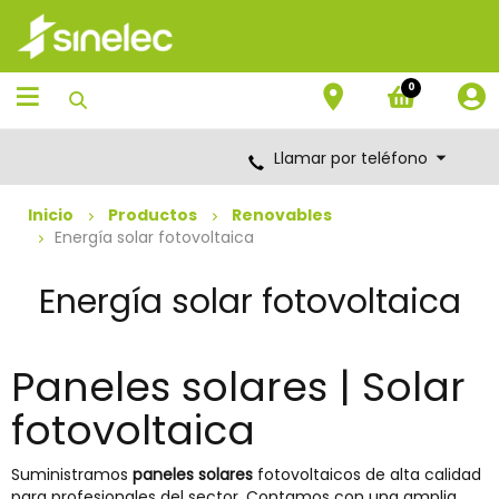
Saltar
Saltar
al
al
contenido
menú
de
0
navegación
Llamar por teléfono
Inicio
Productos
Renovables
Energía solar fotovoltaica
Energía solar fotovoltaica
Paneles solares | Solar
fotovoltaica
Suministramos
paneles solares
fotovoltaicos de alta calidad
para profesionales del sector. Contamos con una amplia