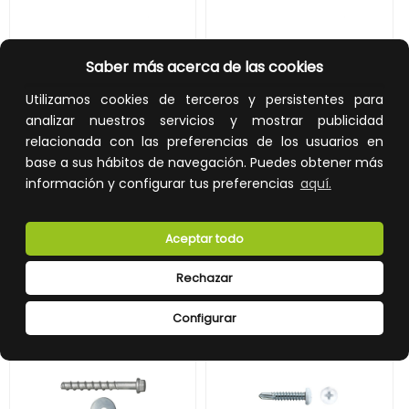
TORNILLO PLÁSTICO 2200T 3x8mm CINCADO
TORNILLO FIJACIÓN DIRECTA FBS DIÁMETRO 7.5x62mm
Saber más acerca de las cookies
REF:
38TT22T
REF:
97562FBS
Utilizamos cookies de terceros y persistentes para
analizar nuestros servicios y mostrar publicidad
0,14 €
0,32 €
relacionada con las preferencias de los usuarios en
Impuestos no incluidos.
Impuestos no incluidos.
base a sus hábitos de navegación. Puedes obtener más
información y configurar tus preferencias
aquí.
AÑADIR A LA CESTA
AÑADIR A LA CESTA
Añade al carrito y sigue el proceso
Añade al carrito y sigue el proceso
de compra para ver la
de compra para ver la
Aceptar todo
disponibilidad y los precios para
disponibilidad y los precios para
profesionales.
profesionales.
Rechazar
Configurar