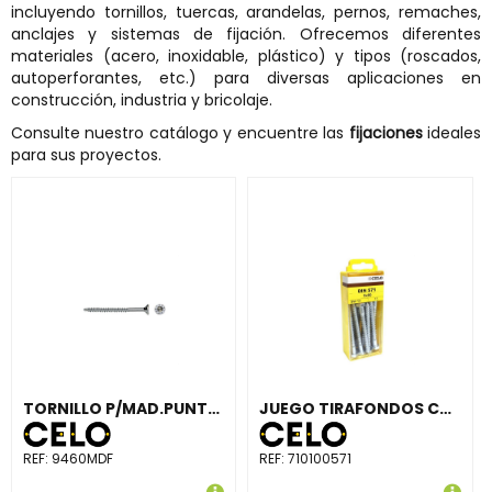
incluyendo tornillos, tuercas, arandelas, pernos, remaches,
anclajes y sistemas de fijación. Ofrecemos diferentes
materiales (acero, inoxidable, plástico) y tipos (roscados,
autoperforantes, etc.) para diversas aplicaciones en
construcción, industria y bricolaje.
Consulte nuestro catálogo y encuentre las
fijaciones
ideales
para sus proyectos.
TORNILLO P/MAD.PUNTA BROCA SIT® ø4x60mm ACE.CINC.5µm CRVI+LUBRICADO 500 U.
JUEGO TIRAFONDOS CABEZA HEXAGONAL DIN571 10x100 CINCADO (2 UNIDADES)
REF:
9460MDF
REF:
710100571