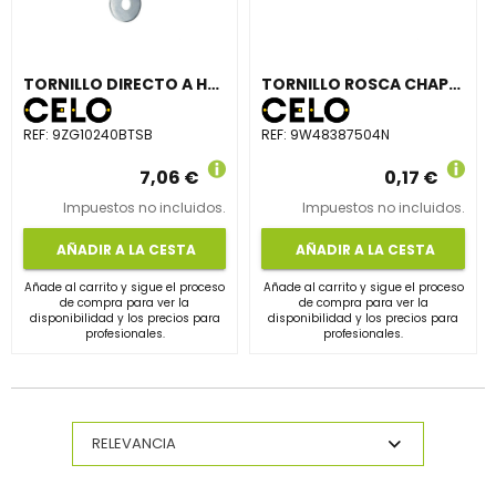
TORNILLO DIRECTO A HORMIGÓN BTS 10-240 CABEZA HEXAGONAL CINCADO ALUMINIO
TORNILLO ROSCA CHAPA DIN7504-N 4.8x38mm LACADO BLANCO
REF:
9ZG10240BTSB
REF:
9W48387504N
7,06 €
0,17 €
Impuestos no incluidos.
Impuestos no incluidos.
AÑADIR A LA CESTA
AÑADIR A LA CESTA
Añade al carrito y sigue el proceso
Añade al carrito y sigue el proceso
de compra para ver la
de compra para ver la
disponibilidad y los precios para
disponibilidad y los precios para
profesionales.
profesionales.