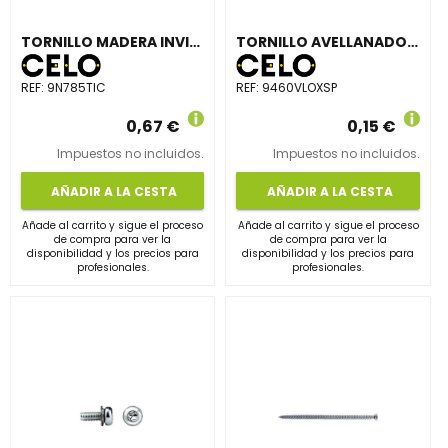
TORNILLO MADERA INVIOLABLE TIC 7x85mm CINCADO NEGRO
TORNILLO AVELLANADO VELOX SIT 4x60mm CINCADO
REF:
9N785TIC
REF:
9460VLOXSP
0,67 €
0,15 €
Impuestos no incluidos.
Impuestos no incluidos.
AÑADIR A LA CESTA
AÑADIR A LA CESTA
Añade al carrito y sigue el proceso
Añade al carrito y sigue el proceso
de compra para ver la
de compra para ver la
disponibilidad y los precios para
disponibilidad y los precios para
profesionales.
profesionales.