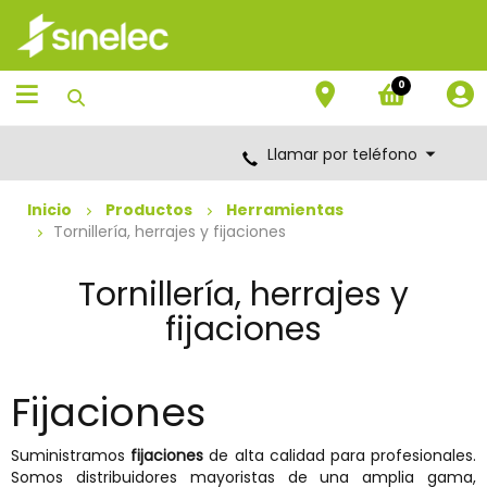
Saltar
Saltar
al
al
contenido
menú
de
0
navegación
Llamar por teléfono
Inicio
Productos
Herramientas
Tornillería, herrajes y fijaciones
Tornillería, herrajes y
fijaciones
Fijaciones
Suministramos
fijaciones
de alta calidad para profesionales.
Somos distribuidores mayoristas de una amplia gama,