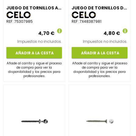
JUEGO DE TORNILLOS ALOMADA DIN7985 M5x30mm CINCADO (8 UNIDADES)
JUEGO DE TORNILLOS DIN7981 4,8x38 INOXIDABLE A2 (5 UNIDADES)
REF:
75307985
REF:
7X48387981
4,70 €
4,80 €
Impuestos no incluidos.
Impuestos no incluidos.
AÑADIR A LA CESTA
AÑADIR A LA CESTA
Añade al carrito y sigue el proceso
Añade al carrito y sigue el proceso
de compra para ver la
de compra para ver la
disponibilidad y los precios para
disponibilidad y los precios para
profesionales.
profesionales.