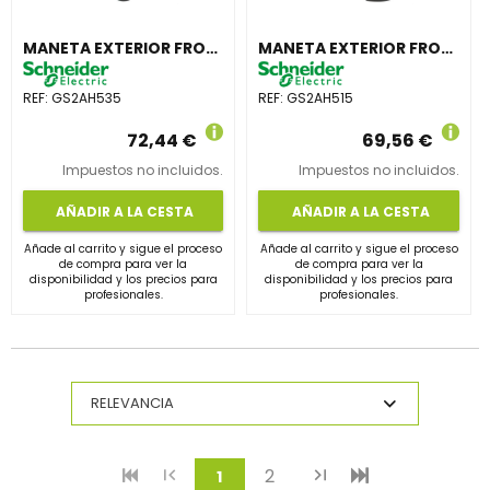
MANETA EXTERIOR FRONTAL 100-400A IP65 NEGRA
MANETA EXTERIOR FRONTAL 32-63A IP55 NEGRA
REF:
GS2AH535
REF:
GS2AH515
72,44 €
69,56 €
Impuestos no incluidos.
Impuestos no incluidos.
AÑADIR A LA CESTA
AÑADIR A LA CESTA
Añade al carrito y sigue el proceso
Añade al carrito y sigue el proceso
de compra para ver la
de compra para ver la
disponibilidad y los precios para
disponibilidad y los precios para
profesionales.
profesionales.
2
(current)
1