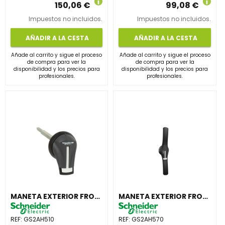
150,06 €
99,08 €
Impuestos no incluidos.
Impuestos no incluidos.
AÑADIR A LA CESTA
AÑADIR A LA CESTA
Añade al carrito y sigue el proceso
Añade al carrito y sigue el proceso
de compra para ver la
de compra para ver la
disponibilidad y los precios para
disponibilidad y los precios para
profesionales.
profesionales.
MANETA EXTERIOR FRONTAL 32-63A IP65 NEGRA
MANETA EXTERIOR FRONTAL 1250A IP65 NEGRA
REF:
GS2AH510
REF:
GS2AH570