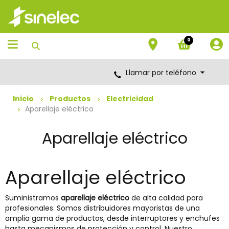
Saltar
Saltar
al
al
contenido
menú
de
0
navegación
Llamar por teléfono
Inicio
Productos
Electricidad
Aparellaje eléctrico
Aparellaje eléctrico
Aparellaje eléctrico
Suministramos
aparellaje eléctrico
de alta calidad para
profesionales. Somos distribuidores mayoristas de una
amplia gama de productos, desde interruptores y enchufes
hasta mecanismos de protección y control. Nuestro