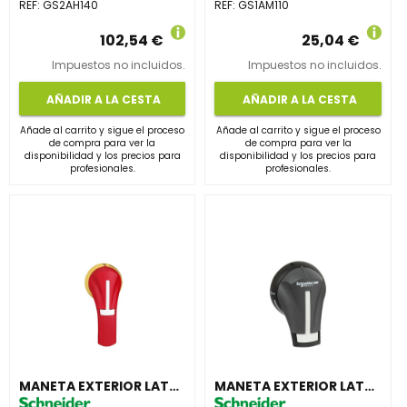
REF:
GS2AH140
REF:
GS1AM110
102,54 €
25,04 €
Impuestos no incluidos.
Impuestos no incluidos.
AÑADIR A LA CESTA
AÑADIR A LA CESTA
Añade al carrito y sigue el proceso
Añade al carrito y sigue el proceso
de compra para ver la
de compra para ver la
disponibilidad y los precios para
disponibilidad y los precios para
profesionales.
profesionales.
MANETA EXTERIOR LATERAL DERECHA 100-400A IP65 ROJA
MANETA EXTERIOR LATERAL DERECHA 32-63A IP65 NEGRA