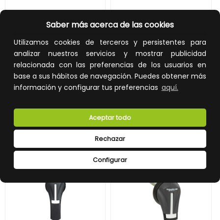
MANETA EXTERIOR FRONTAL 100-400A IP65 NEGRA
MANETA EXTERIOR LATERAL IZQUIERDA 100-400A IP65 ROJA
Saber más acerca de las cookies
REF:
GS2AH530
REF:
GS2AH340
Utilizamos cookies de terceros y persistentes para
analizar nuestros servicios y mostrar publicidad
89,86 €
105,76 €
relacionada con las preferencias de los usuarios en
Impuestos no incluidos.
Impuestos no incluidos.
base a sus hábitos de navegación. Puedes obtener más
AÑADIR A LA CESTA
AÑADIR A LA CESTA
información y configurar tus preferencias
aquí.
Añade al carrito y sigue el proceso
Añade al carrito y sigue el proceso
de compra para ver la
de compra para ver la
Aceptar todo
disponibilidad y los precios para
disponibilidad y los precios para
profesionales.
profesionales.
Rechazar
Configurar