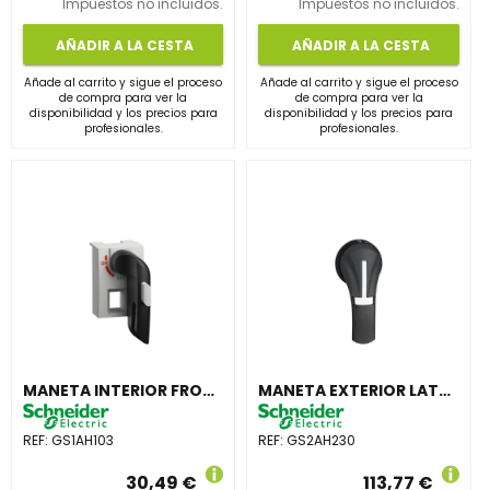
Impuestos no incluidos.
Impuestos no incluidos.
AÑADIR A LA CESTA
AÑADIR A LA CESTA
Añade al carrito y sigue el proceso
Añade al carrito y sigue el proceso
de compra para ver la
de compra para ver la
disponibilidad y los precios para
disponibilidad y los precios para
profesionales.
profesionales.
MANETA INTERIOR FRONTAL 32A
MANETA EXTERIOR LATERAL DERECHA 100-400A IP65 NEGRA
REF:
GS1AH103
REF:
GS2AH230
30,49 €
113,77 €