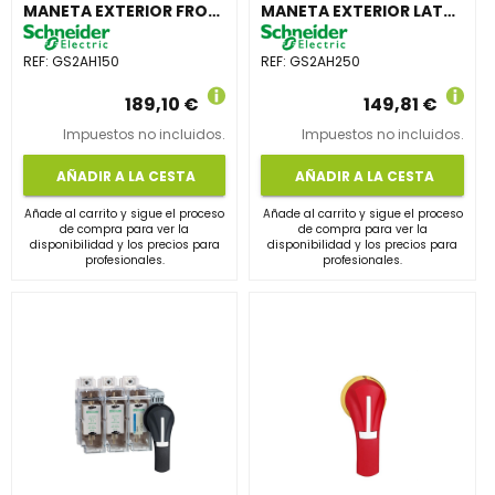
MANETA EXTERIOR FRONTAL 600-1200A 4,4mm NEGRA
MANETA EXTERIOR LATERAL DERECHA 630-1250A IP65 NEGRA
REF:
GS2AH150
REF:
GS2AH250
189,10 €
149,81 €
Impuestos no incluidos.
Impuestos no incluidos.
AÑADIR A LA CESTA
AÑADIR A LA CESTA
Añade al carrito y sigue el proceso
Añade al carrito y sigue el proceso
de compra para ver la
de compra para ver la
disponibilidad y los precios para
disponibilidad y los precios para
profesionales.
profesionales.