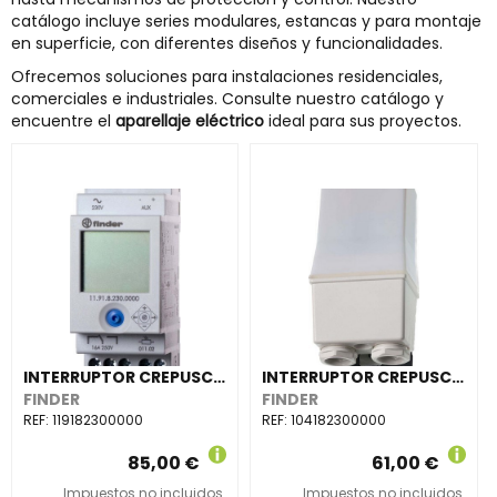
catálogo incluye series modulares, estancas y para montaje
en superficie, con diferentes diseños y funcionalidades.
Ofrecemos soluciones para instalaciones residenciales,
comerciales e industriales. Consulte nuestro catálogo y
encuentre el
aparellaje eléctrico
ideal para sus proyectos.
INTERRUPTOR CREPUSC.MDR.11,An 35mm,INT.HOR.1 CTO.16A,110...230V AC/DC
INTERRUPTOR CREPUSCULAR SERIE 10, SALIDA SIMPLE 1 CONTACTO NA 16A, 230V AC
FINDER
FINDER
REF:
119182300000
REF:
104182300000
85,00 €
61,00 €
Impuestos no incluidos.
Impuestos no incluidos.