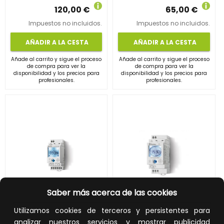
120,00 €
65,00 €
Impuestos no incluidos.
Impuestos no incluidos.
AÑADIR A LA CESTA
AÑADIR A LA CESTA
Añade al carrito y sigue el proceso
Añade al carrito y sigue el proceso
de compra para ver la
de compra para ver la
disponibilidad y los precios para
disponibilidad y los precios para
profesionales.
profesionales.
Saber más acerca de las cookies
INT.HOR.SEM.ASTRO 12,NFC,An 35mm,2 CTO.CONMD.16A,12/24V AC/DC RSVA.MARCHA(emb
INT.HOR.SEM.12,NFC,An 35mm,1 CTO.CONMD.16A,110/230V AC/DC RSVA.MARCHA(emb.1u)
FINDER
FINDER
Utilizamos cookies de terceros y persistentes para
REF:
12A200240000PAS
REF:
126182300000PAS
analizar nuestros servicios y mostrar publicidad