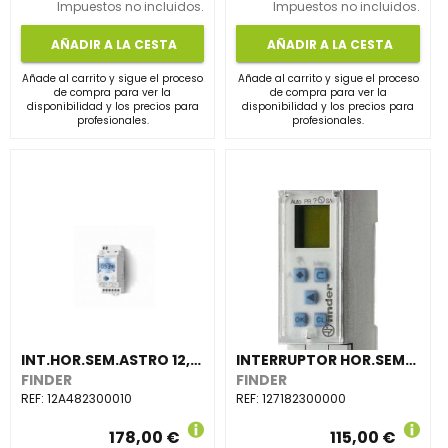
Impuestos no incluidos.
Impuestos no incluidos.
AÑADIR A LA CESTA
AÑADIR A LA CESTA
Añade al carrito y sigue el proceso
Añade al carrito y sigue el proceso
de compra para ver la
de compra para ver la
disponibilidad y los precios para
disponibilidad y los precios para
profesionales.
profesionales.
INT.HOR.SEM.ASTRO 12,NFC,An 35mm,1 CTO.CONMD.16A+1 SAL.ANALOG.0-10V/PWM,110/230V
INTERRUPTOR HOR.SEM.12,An 17,5mm 1 CTO.CONMD.16A,230V AC/DC RSVA.MARCHA
FINDER
FINDER
REF:
12A482300010
REF:
127182300000
178,00 €
115,00 €