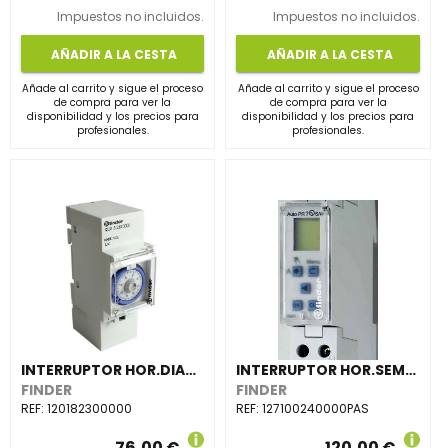
Impuestos no incluidos.
Impuestos no incluidos.
AÑADIR A LA CESTA
AÑADIR A LA CESTA
Añade al carrito y sigue el proceso
Añade al carrito y sigue el proceso
de compra para ver la
de compra para ver la
disponibilidad y los precios para
disponibilidad y los precios para
profesionales.
profesionales.
INTERRUPTOR HOR.DIARIO 12 An 35,8mm,1 CTO.CONMD.16A,230V AC,RSVA.MARCHA
INTERRUPTOR HOR.SEM.12,An 17,5mm 1 CTO.CONMD.16A,24V AC/DC RSVA.MARCHA(emb.1u)
FINDER
FINDER
REF:
120182300000
REF:
127100240000PAS
76,00 €
120,00 €