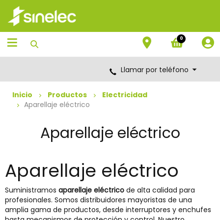
Saltar
Saltar
al
al
contenido
menú
de
0
navegación
Llamar por teléfono
Inicio
Productos
Electricidad
Aparellaje eléctrico
Aparellaje eléctrico
Aparellaje eléctrico
Suministramos
aparellaje eléctrico
de alta calidad para
profesionales. Somos distribuidores mayoristas de una
amplia gama de productos, desde interruptores y enchufes
hasta mecanismos de protección y control. Nuestro