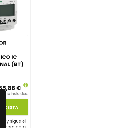
TOR
ICO IC
NAL (BT)
65,88 €
os no incluidos.
LA CESTA
ito y sigue el
compra para