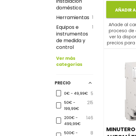
instalación
doméstica
AÑADIR A
Herramientas
1
Añade al carr
Equipos e
1
proceso de
instrumentos
ver la dispon
de medida y
precios para 
control
Ver más
categorías
PRECIO
0€ - 49,99€
5
50€ -
215
199,99€
200€ -
146
499,99€
MINUTERO
500€ -
8