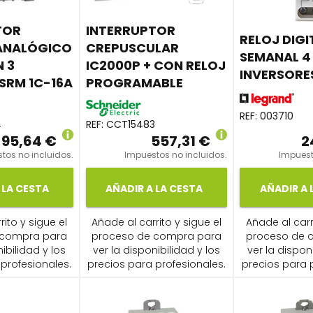
TOR
INTERRUPTOR
RELOJ DIGI
ANALÓGICO
CREPUSCULAR
SEMANAL 4
N 3
IC2000P + CON RELOJ
INVERSORES
SRM 1C-16A
PROGRAMABLE
REF:
003710
4
REF:
CCT15483
95,64 €
557,31 €
2
tos no incluidos.
Impuestos no incluidos.
Impuest
 LA CESTA
AÑADIR A LA CESTA
AÑADIR A 
ito y sigue el
Añade al carrito y sigue el
Añade al carr
 compra para
proceso de compra para
proceso de 
ibilidad y los
ver la disponibilidad y los
ver la dispon
profesionales.
precios para profesionales.
precios para 