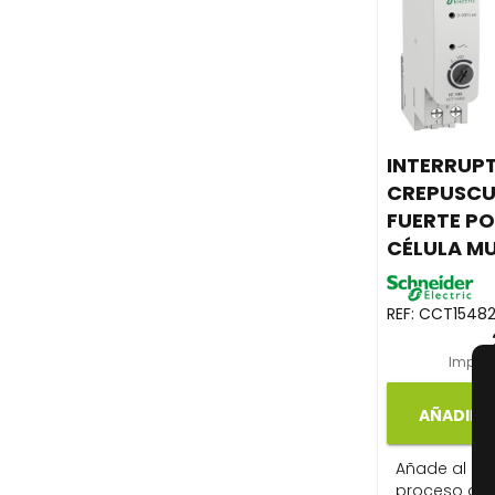
INTERRUP
CREPUSCU
FUERTE P
CÉLULA M
REF:
CCT1548
Impues
AÑADIR A
Añade al carr
proceso de