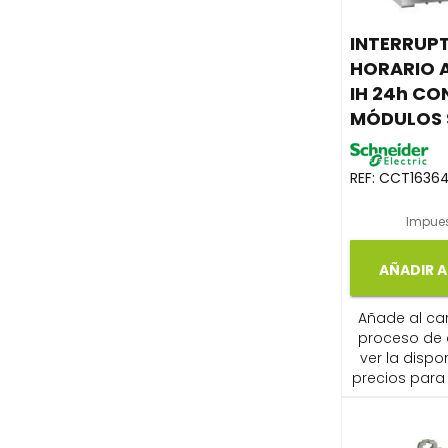
INTERRUP
HORARIO 
IH 24h CO
MÓDULOS 
REF:
CCT1636
Impues
AÑADIR A
Añade al carr
proceso de
ver la dispon
precios para 