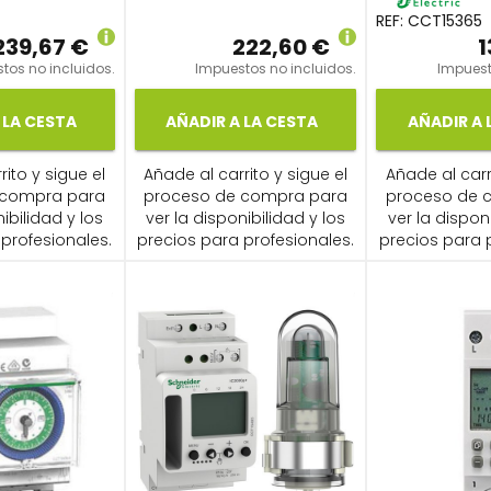
REF:
CCT15365
239,67 €
222,60 €
1
tos no incluidos.
Impuestos no incluidos.
Impuest
 LA CESTA
AÑADIR A LA CESTA
AÑADIR A 
ito y sigue el
Añade al carrito y sigue el
Añade al carr
 compra para
proceso de compra para
proceso de 
ibilidad y los
ver la disponibilidad y los
ver la dispon
profesionales.
precios para profesionales.
precios para 