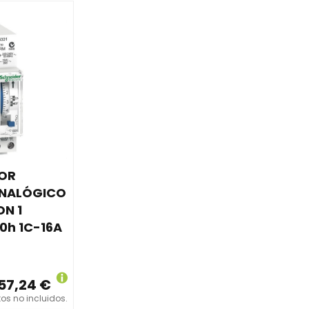
TOR
ANALÓGICO
ON 1
0h 1C-16A
57,24 €
os no incluidos.