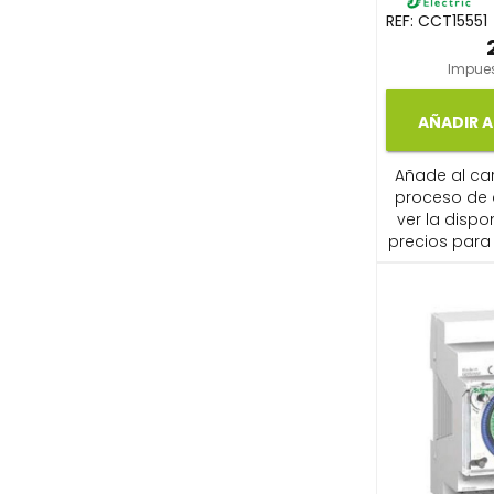
REF:
CCT15551
Impues
AÑADIR A
Añade al carr
proceso de
ver la dispon
precios para 