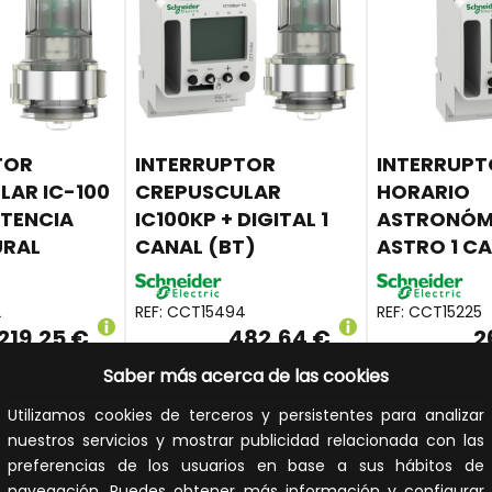
TOR
INTERRUPTOR
INTERRUP
LAR IC-100
CREPUSCULAR
HORARIO
OTENCIA
IC100KP + DIGITAL 1
ASTRONÓM
URAL
CANAL (BT)
ASTRO 1 CA
2
REF:
CCT15494
REF:
CCT15225
219,25 €
482,64 €
2
tos no incluidos.
Impuestos no incluidos.
Impuest
Saber más acerca de las cookies
 LA CESTA
AÑADIR A LA CESTA
AÑADIR A 
Utilizamos cookies de terceros y persistentes para analizar
nuestros servicios y mostrar publicidad relacionada con las
ito y sigue el
Añade al carrito y sigue el
Añade al carr
preferencias de los usuarios en base a sus hábitos de
 compra para
proceso de compra para
proceso de 
navegación. Puedes obtener más información y configurar