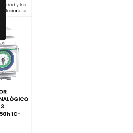
ibilidad y los
profesionales.
TOR
ANALÓGICO
 3
50h 1C-