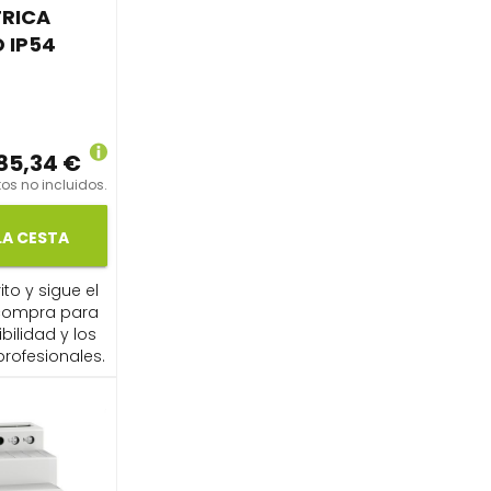
RICA
 IP54
85,34 €
os no incluidos.
LA CESTA
ito y sigue el
compra para
ibilidad y los
profesionales.