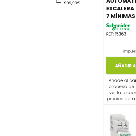
AUTOMÁT
999,99€
ESCALERA 
7 MÍNIMAS
REF:
15363
Impues
AÑADIR A
Añade al carr
proceso de
ver la dispon
precios para 