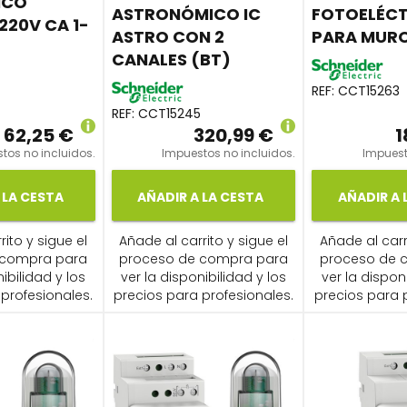
ICO
ASTRONÓMICO IC
FOTOELÉCT
220V CA 1-
ASTRO CON 2
PARA MURO
CANALES (BT)
REF:
CCT15263
REF:
CCT15245
62,25 €
320,99 €
1
tos no incluidos.
Impuestos no incluidos.
Impuest
 LA CESTA
AÑADIR A LA CESTA
AÑADIR A 
ito y sigue el
Añade al carrito y sigue el
Añade al carr
 compra para
proceso de compra para
proceso de 
ibilidad y los
ver la disponibilidad y los
ver la dispon
profesionales.
precios para profesionales.
precios para 