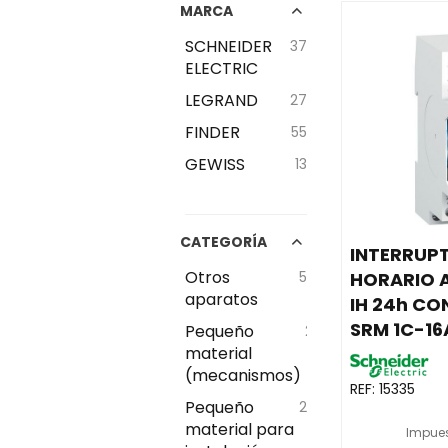
MARCA
SCHNEIDER
37
ELECTRIC
LEGRAND
27
FINDER
55
GEWISS
13
CATEGORÍA
INTERRUP
Otros
5
HORARIO 
aparatos
IH 24h CO
SRM 1C-16
Pequeño
2
material
(mecanismos)
REF:
15335
Pequeño
2
material para
Impues