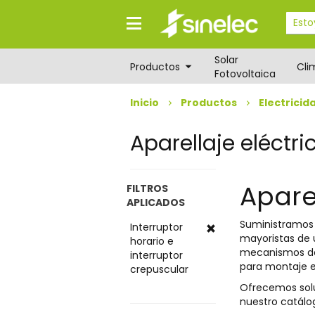
Saltar
Saltar
al
al
contenido
menú
de
Solar
navegación
Productos
Cli
Fotovoltaica
Inicio
Productos
Electricid
Aparellaje eléctri
Aparel
FILTROS
APLICADOS
Suministramo
Interruptor
mayoristas de 
horario e
mecanismos de 
interruptor
para montaje en
crepuscular
Ofrecemos soluc
nuestro catálo