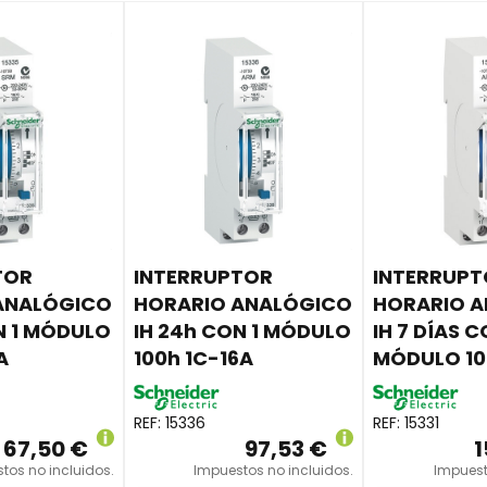
TOR
INTERRUPTOR
INTERRUP
ANALÓGICO
HORARIO ANALÓGICO
HORARIO 
N 1 MÓDULO
IH 24h CON 1 MÓDULO
IH 7 DÍAS C
A
100h 1C-16A
MÓDULO 10
REF:
15336
REF:
15331
67,50 €
97,53 €
1
tos no incluidos.
Impuestos no incluidos.
Impuest