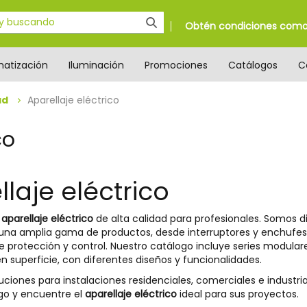
Obtén condiciones como 
matización
Iluminación
Promociones
Catálogos
C
ad
Aparellaje eléctrico
co
laje eléctrico
s
aparellaje eléctrico
de alta calidad para profesionales. Somos di
una amplia gama de productos, desde interruptores y enchufes
protección y control. Nuestro catálogo incluye series modulare
 superficie, con diferentes diseños y funcionalidades.
iones para instalaciones residenciales, comerciales e industria
go y encuentre el
aparellaje eléctrico
ideal para sus proyectos.