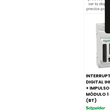
ver la dispon
precios para 
INTERRUP
DIGITAL I
+ IMPULSO
MÓDULO 1 
(BT)