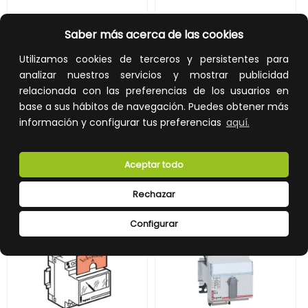
ESCALA GRADUADA LX 250A
ESCALA 0-300A PARA AMPERÍMETRO
Saber más acerca de las cookies
REF:
004616
REF:
004617
Utilizamos cookies de terceros y persistentes para
analizar nuestros servicios y mostrar publicidad
7,39 €
7,39 €
relacionada con las preferencias de los usuarios en
Impuestos no incluidos.
Impuestos no incluidos.
base a sus hábitos de navegación. Puedes obtener más
AÑADIR A LA CESTA
AÑADIR A LA CESTA
información y configurar tus preferencias
aquí.
Añade al carrito y sigue el proceso
Añade al carrito y sigue el proceso
de compra para ver la
de compra para ver la
Aceptar todo
disponibilidad y los precios para
disponibilidad y los precios para
profesionales.
profesionales.
Rechazar
Configurar