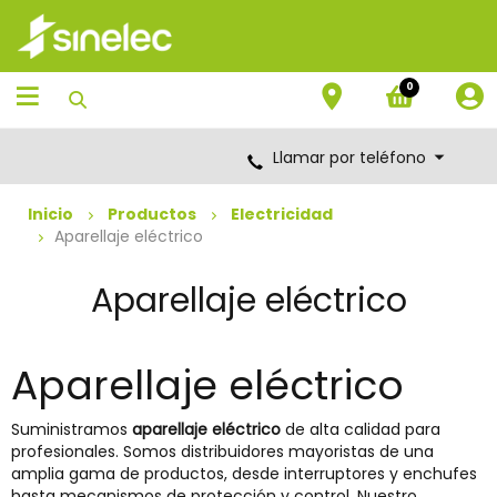
Saltar
Saltar
al
al
contenido
menú
de
0
navegación
Llamar por teléfono
Inicio
Productos
Electricidad
Aparellaje eléctrico
Aparellaje eléctrico
Aparellaje eléctrico
Suministramos
aparellaje eléctrico
de alta calidad para
profesionales. Somos distribuidores mayoristas de una
amplia gama de productos, desde interruptores y enchufes
hasta mecanismos de protección y control. Nuestro