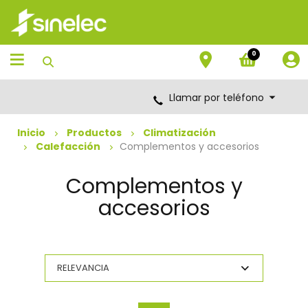
Saltar
Saltar
al
al
contenido
menú
de
0
navegación
Llamar por teléfono
Inicio
Productos
Climatización
Calefacción
Complementos y accesorios
Complementos y
accesorios