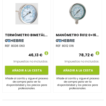
TERMÓMETRO BIMETÁLICO 8036 POSTERIOR 100mm 0+60 INOXIDABLE
MANÓMETRO 8012 0+16bar
REF:
8036 060
REF:
8012 016
46,13 €
78,72 €
Impuestos no incluidos.
Impuestos no incluidos.
AÑADIR A LA CESTA
AÑADIR A LA CESTA
Añade al carrito y sigue el proceso
Añade al carrito y sigue el proceso
de compra para ver la
de compra para ver la
disponibilidad y los precios para
disponibilidad y los precios para
profesionales.
profesionales.