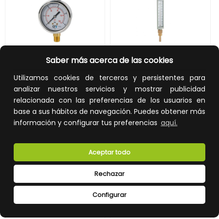
Saber más acerca de las cookies
MANÓMETRO INFERIOR NPT DIÁMETRO 63 GLICERINA 0-16 INOXIDABLE
TERMÓMETRO CAPILLA 8046 INFERIOR 100mm 0+120 LATÓN
Utilizamos cookies de terceros y persistentes para
REF:
3822N 016
REF:
8046 120
analizar nuestros servicios y mostrar publicidad
relacionada con las preferencias de los usuarios en
15,84 €
52,34 €
base a sus hábitos de navegación. Puedes obtener más
Impuestos no incluidos.
Impuestos no incluidos.
información y configurar tus preferencias
aquí.
AÑADIR A LA CESTA
AÑADIR A LA CESTA
Aceptar todo
Añade al carrito y sigue el proceso
Añade al carrito y sigue el proceso
de compra para ver la
de compra para ver la
disponibilidad y los precios para
disponibilidad y los precios para
Rechazar
profesionales.
profesionales.
Configurar