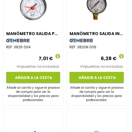
MANÓMETRO SALIDA POSTERIOR 0-4 DIÁMETRO 63 INDICADOR ROJO
MANÓMETRO SALIDA INFERIOR NPT DIÁMETRO 53 0-6 M-1/4"
REF:
3826 004
REF:
3820N 006
7,01 €
6,28 €
Impuestos no incluidos.
Impuestos no incluidos.
AÑADIR A LA CESTA
AÑADIR A LA CESTA
Añade al carrito y sigue el proceso
Añade al carrito y sigue el proceso
de compra para ver la
de compra para ver la
disponibilidad y los precios para
disponibilidad y los precios para
profesionales.
profesionales.