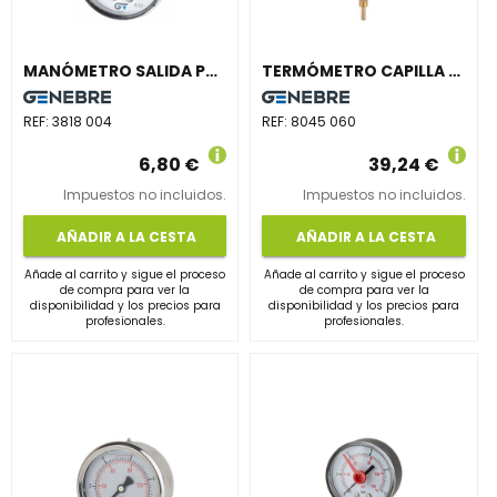
MANÓMETRO SALIDA POSTERIOR DIÁMETRO 53 INDICADOR ROJO 0-4bar
TERMÓMETRO CAPILLA 8045 INFERIOR 50mm 0+60 LATÓN
REF:
3818 004
REF:
8045 060
6,80 €
39,24 €
Impuestos no incluidos.
Impuestos no incluidos.
AÑADIR A LA CESTA
AÑADIR A LA CESTA
Añade al carrito y sigue el proceso
Añade al carrito y sigue el proceso
de compra para ver la
de compra para ver la
disponibilidad y los precios para
disponibilidad y los precios para
profesionales.
profesionales.