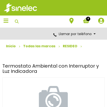
Saltar
Saltar
al
al
contenido
menú
de
0
navegación
Llamar por teléfono
Inicio
Todas las marcas
RESIDEO
Termostato Ambiental con Interruptor y
Luz Indicadora