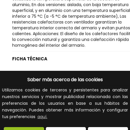
aluminio, En dos versiones: aislada, con baja temperatura
superficial, y en aluminio con una temperatura superficial
inferior a 75 °C (a -5 °C de temperatura ambiente), Las
resistencias calefactoras con ventilador garantizan la
temperatura interior correcta del armario y evitan puntos
calientes. Aplicaciones: El diseño de los calefactores facili
la convección natural y garantiza una calefacción rápida
homogénea del interior del armario.
FICHA TÉCNICA
Calefacción (armario de control)
Saber más acerca de las cookies
Poder de medición
150W
Utilizamos cookies de terceros y persistentes para analizar
nuestros servicios y mostrar publicidad relacionada con las
Voltaje de funcionamiento
- - -V
a 50 Hz CA
preferencias de los usuarios en base a sus hábitos de
navegación. Puedes obtener más información y configurar
Voltaje de funcionamiento
- - -V
tus preferencias
aquí.
a 60 Hz CA