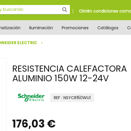
Obtén condiciones como 
matización
Iluminación
Promociones
Catálogos
C
HNEIDER ELECTRIC
RESISTENCIA CALEFACTORA
ALUMINIO 150W 12-24V
REF : NSYCR150WU1
176,03 €