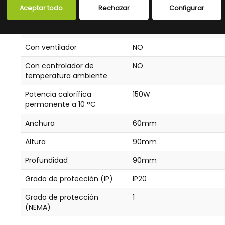
Voltaje de funcionamiento
12 - 24V
Aceptar todo
Rechazar
Configurar
en CC
Tipo de tensión
CC
Con ventilador
NO
Con controlador de
NO
temperatura ambiente
Potencia calorífica
150W
permanente a 10 °C
Anchura
60mm
Altura
90mm
Profundidad
90mm
Grado de protección (IP)
IP20
Grado de protección
1
(NEMA)