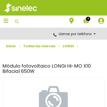
Saltar
Saltar
al
al
contenido
menú
de
0
navegación
Llamar por teléfono
Inicio
Todas las marcas
LONGI
Módulo fotovoltaico LONGi Hi-MO X10
Bifacial 650W