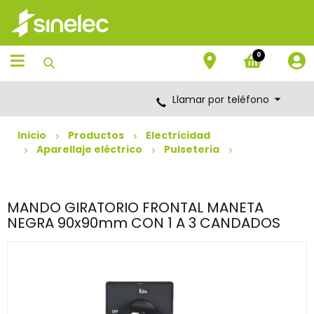
Saltar
Saltar
al
al
contenido
menú
de
0
navegación
Llamar por teléfono
Inicio
Productos
Electricidad
Aparellaje eléctrico
Pulseteria
MANDO GIRATORIO FRONTAL MANETA
NEGRA 90x90mm CON 1 A 3 CANDADOS