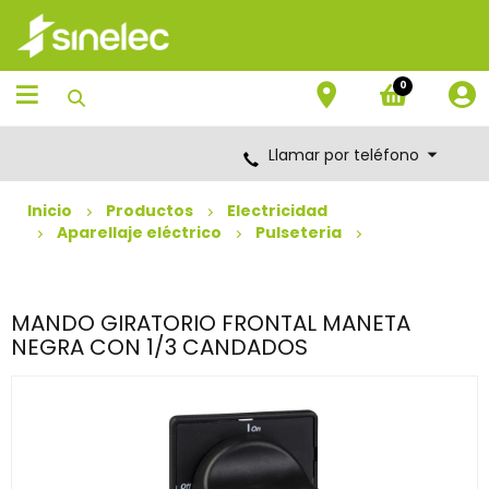
Saltar
Saltar
al
al
contenido
menú
de
0
navegación
Llamar por teléfono
Inicio
Productos
Electricidad
Aparellaje eléctrico
Pulseteria
MANDO GIRATORIO FRONTAL MANETA
NEGRA CON 1/3 CANDADOS