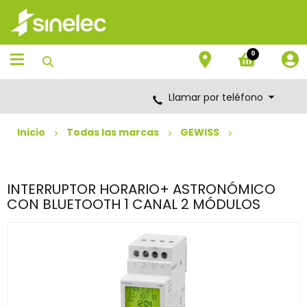
Saltar
Saltar
al
al
contenido
menú
de
0
navegación
Llamar por teléfono
Inicio
Todas las marcas
GEWISS
INTERRUPTOR HORARIO+ ASTRONÓMICO
CON BLUETOOTH 1 CANAL 2 MÓDULOS