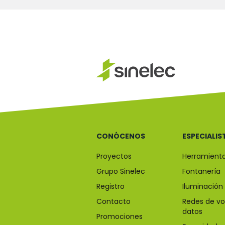
CONÓCENOS
ESPECIALIS
Proyectos
Herramient
Grupo Sinelec
Fontanería
Registro
Iluminación
Contacto
Redes de vo
datos
Promociones