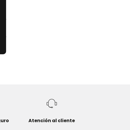
a y
ular
guro
Atención al cliente