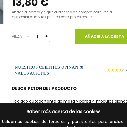
13,80 €
Añade al carrito y sigue el proceso de compra para ver la
disponibilidad y los precios para profesionales.
PIEZA
AÑADIR A LA CESTA
NUESTROS CLIENTES OPINAN (8
★★★★
4.
VALORACIONES)
DESCRIPCIÓN DEL PRODUCTO
Teclado autoportante da mesa y pared 4 módulos blanc
nube System. Las placas de tecnopolímero hasta 8 módu
Saber más acerca de las cookies
(4+4), disponibles en dos formas - Top System y Virna - 
en nueve tonos pastel, dos acabados metalizados y tres
Utilizamos cookies de terceros y persistentes para analizar
acabados clásicos, son la solución ideal para cualquier