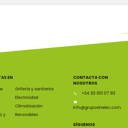
TAS EN
CONTACTA CON
NOSOTROS
as
Grifería y sanitarios
+34 93 001 07 83
Electricidad
Climatización
info@gruposinelec.com
z y
Renovables
SÍGUENOS