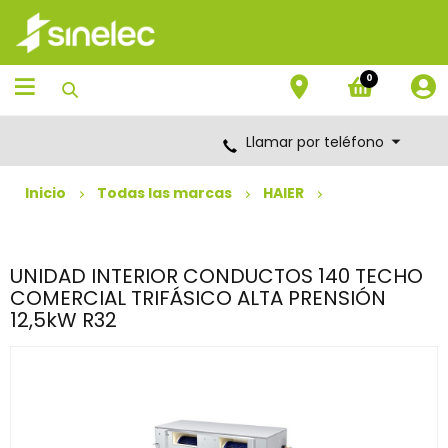
Saltar
Saltar
al
al
contenido
menú
de
0
navegación
Llamar por teléfono
Inicio
Todas las marcas
HAIER
UNIDAD INTERIOR CONDUCTOS 140 TECHO
COMERCIAL TRIFÁSICO ALTA PRENSIÓN
12,5kW R32