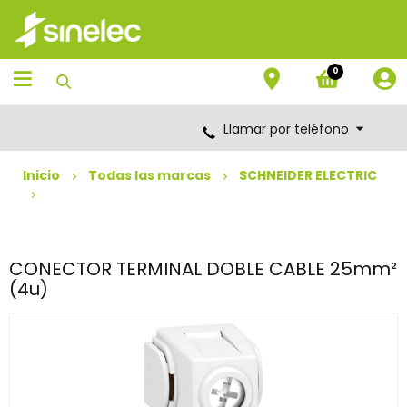
Saltar
Saltar
al
al
contenido
menú
de
0
navegación
Llamar por teléfono
Inicio
Todas las marcas
SCHNEIDER ELECTRIC
CONECTOR TERMINAL DOBLE CABLE 25mm²
(4u)