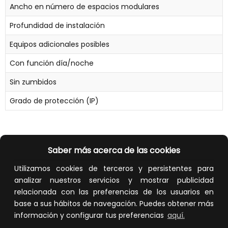
Ancho en número de espacios modulares
Profundidad de instalación
Equipos adicionales posibles
Con función día/noche
Sin zumbidos
Grado de protección (IP)
Saber más acerca de las cookies
Utilizamos cookies de terceros y persistentes para
analizar nuestros servicios y mostrar publicidad
relacionada con las preferencias de los usuarios en
Calidad y precio
Descuentos
base a sus hábitos de navegación. Puedes obtener más
información y configurar tus preferencias
aquí.