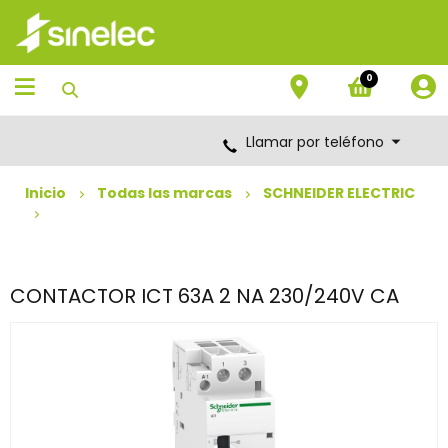
Saltar
Saltar
al
al
contenido
menú
de
0
navegación
Llamar por teléfono
Inicio
Todas las marcas
SCHNEIDER ELECTRIC
CONTACTOR ICT 63A 2 NA 230/240V CA