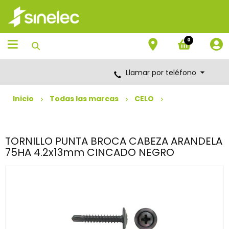
Saltar
Saltar
al
al
contenido
menú
de
0
navegación
Llamar por teléfono
Inicio
Todas las marcas
CELO
TORNILLO PUNTA BROCA CABEZA ARANDELA
75HA 4.2x13mm CINCADO NEGRO