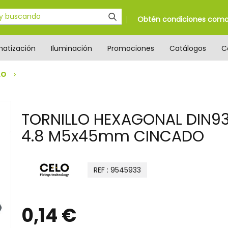
Obtén condiciones como 
matización
Iluminación
Promociones
Catálogos
C
LO
TORNILLO HEXAGONAL DIN9
4.8 M5x45mm CINCADO
REF : 9545933
0,14 €