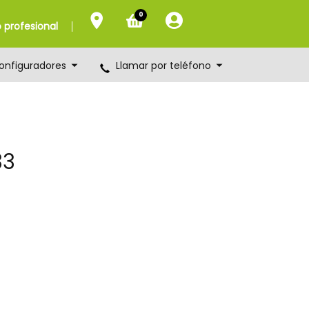
0
profesional
onfiguradores
Llamar por teléfono
33