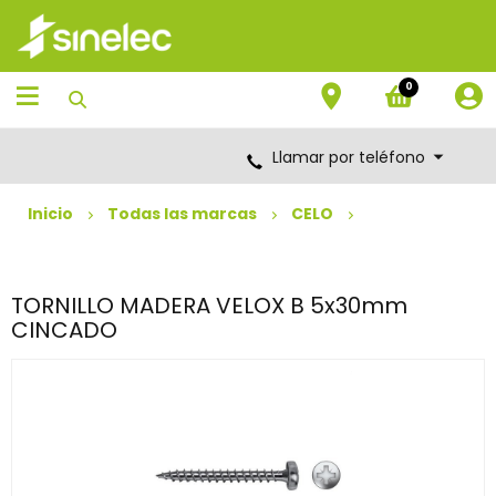
Saltar
Saltar
al
al
contenido
menú
de
0
navegación
Llamar por teléfono
Inicio
Todas las marcas
CELO
TORNILLO MADERA VELOX B 5x30mm
CINCADO