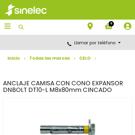
Saltar
Saltar
al
al
contenido
menú
de
0
navegación
Llamar por teléfono
Inicio
Todas las marcas
CELO
ANCLAJE CAMISA CON CONO EXPANSOR
DNBOLT DT10-L M8x80mm CINCADO