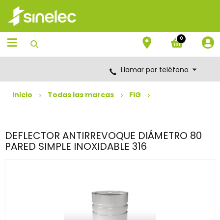
Saltar
Saltar
al
al
contenido
menú
de
0
navegación
Llamar por teléfono
Inicio
Todas las marcas
FIG
DEFLECTOR ANTIRREVOQUE DIÁMETRO 80
PARED SIMPLE INOXIDABLE 316