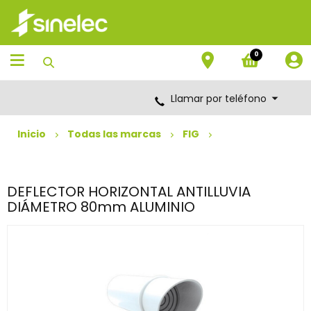
Saltar
Saltar
al
al
contenido
menú
de
0
navegación
Llamar por teléfono
Inicio
Todas las marcas
FIG
DEFLECTOR HORIZONTAL ANTILLUVIA
DIÁMETRO 80mm ALUMINIO