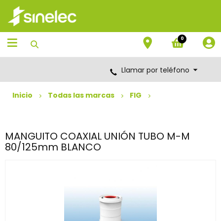
Saltar
Saltar
al
al
contenido
menú
de
0
navegación
Llamar por teléfono
Inicio
Todas las marcas
FIG
MANGUITO COAXIAL UNIÓN TUBO M-M
80/125mm BLANCO