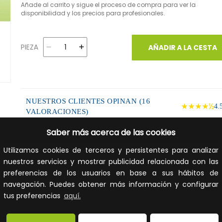
Añade al carrito y sigue el proceso de compra para ver la
disponibilidad y los precios para profesionales.
PIEZA
AÑADIR A LA CESTA
NUESTROS CLIENTES OPINAN (16
★★★★½
4.
VALORACIONES)
Saber más acerca de las cookies
DESCRIPCIÓN DEL PRODUCTO
Utilizamos cookies de terceros y persistentes para analizar
Salida vertical BERETTA 60/100mm polipropileno, para
nuestros servicios y mostrar publicidad relacionada con las
calderas, realizada en PP y acero lacado, coaxial (Ø60/
preferencias de los usuarios en base a sus hábitos de
Ø100). Compatible con calderas marca BERETTA y MHG.
navegación. Puedes obtener más información y configurar
tus preferencias
aquí.
FICHA TÉCNICA