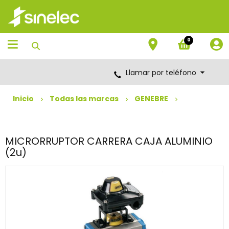
Saltar
Saltar
al
al
contenido
menú
de
0
navegación
Llamar por teléfono
Inicio
Todas las marcas
GENEBRE
MICRORRUPTOR CARRERA CAJA ALUMINIO
(2u)