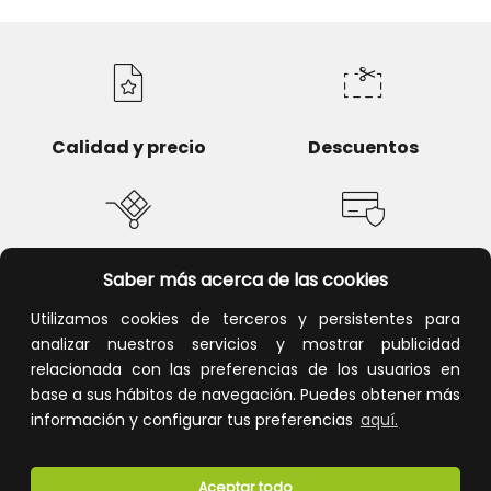
Calidad y precio
Descuentos
Devoluciones
Pago seguro
Saber más acerca de las cookies
Utilizamos cookies de terceros y persistentes para
analizar nuestros servicios y mostrar publicidad
relacionada con las preferencias de los usuarios en
base a sus hábitos de navegación. Puedes obtener más
Atención al cliente
información y configurar tus preferencias
aquí.
Aceptar todo