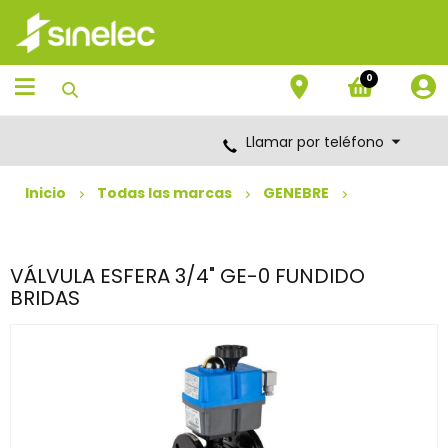
Saltar
Saltar
al
al
contenido
menú
de
0
navegación
Llamar por teléfono
Inicio
Todas las marcas
GENEBRE
VÁLVULA ESFERA 3/4" GE-0 FUNDIDO
BRIDAS