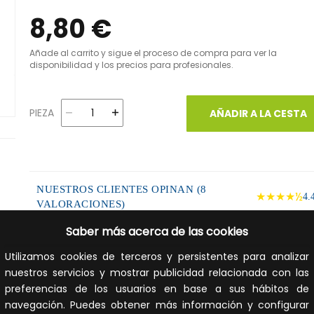
8,80 €
Añade al carrito y sigue el proceso de compra para ver la
disponibilidad y los precios para profesionales.
PIEZA
AÑADIR A LA CESTA
NUESTROS CLIENTES OPINAN (8
★★★★½
4.
VALORACIONES)
Saber más acerca de las cookies
DESCRIPCIÓN DEL PRODUCTO
Utilizamos cookies de terceros y persistentes para analizar
nuestros servicios y mostrar publicidad relacionada con las
Juego de tornillos hexagonales DIN 933 (50u) con rosca
métrica y cabezal hexagonal M6x25 mm que está fabric
preferencias de los usuarios en base a sus hábitos de
en clase 4.8. La cabeza está embutida para los diámetro 
navegación. Puedes obtener más información y configurar