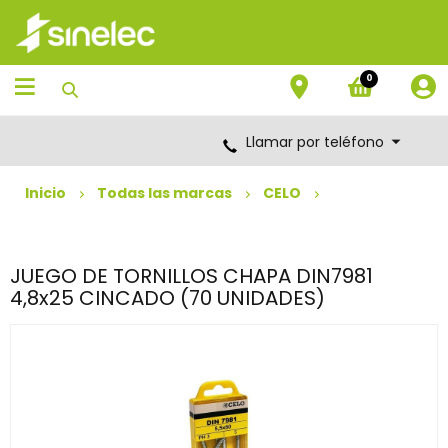
Saltar
Saltar
al
al
contenido
menú
de
0
navegación
Llamar por teléfono
Inicio
Todas las marcas
CELO
JUEGO DE TORNILLOS CHAPA DIN7981
4,8x25 CINCADO (70 UNIDADES)