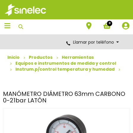
Saltar
Saltar
al
al
contenido
menú
de
0
navegación
Llamar por teléfono
Inicio
Productos
Herramientas
Equipos e instrumentos de medida y control
Instrum.p/control temperatura y humedad
MANÓMETRO DIÁMETRO 63mm CARBONO
0-21bar LATÓN