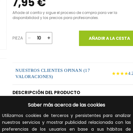
7,95 €
Añade al carrito y sigue el proceso de compra para ver la
disponibilidad y los precios para profesionales.
PIEZA
AÑADIR A LA CESTA
NUESTROS CLIENTES OPINAN (17
★★★★
4.
VALORACIONES)
DESCRIPCIÓN DEL PRODUCTO
Saber más acerca de las cookies
Válvula escuadra para gas 1/2". Construcción latón según
UNE-EN 12164-12165. Acabado superficial cromado. Juntas 
Utilizamos cookies de terceros y persistentes para analizar
NBR según EN 549. Extremos rosca macho según ISO 7/1 (
nuestros servicios y mostrar publicidad relacionada con las
10226-1) y conexión a manguera. Garantizada para el uso
preferencias de los usuarios en base a sus hábitos de
Gas Natural. Temperatura máxima 60ºC y mínima -40ºC.