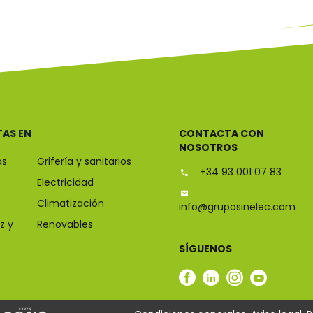
TAS EN
CONTACTA CON
NOSOTROS
as
Grifería y sanitarios
+34 93 001 07 83
Electricidad
Climatización
info@gruposinelec.com
z y
Renovables
SÍGUENOS
Facebook
Linkedin
Instagram
Youtub
Sinelec
Sinelec
Sinelec
Sinelec