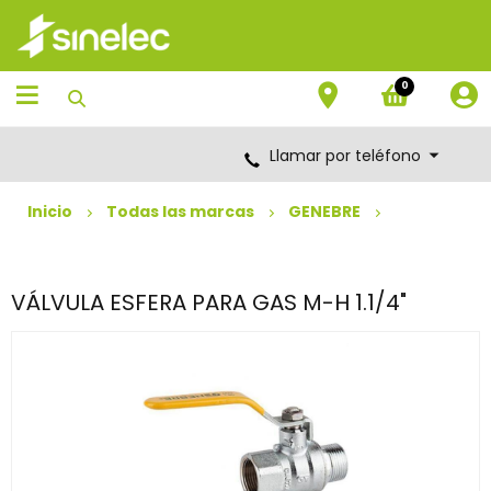
Saltar
Saltar
al
al
contenido
menú
de
0
navegación
Llamar por teléfono
Inicio
Todas las marcas
GENEBRE
VÁLVULA ESFERA PARA GAS M-H 1.1/4"