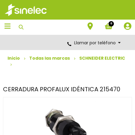
Saltar
Saltar
al
al
contenido
menú
de
0
navegación
Llamar por teléfono
Inicio
Todas las marcas
SCHNEIDER ELECTRIC
CERRADURA PROFALUX IDÉNTICA 215470