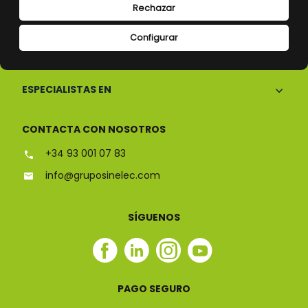
Rechazar
Configurar
CONÓCENOS
ESPECIALISTAS EN
CONTACTA CON NOSOTROS
+34 93 001 07 83
info@gruposinelec.com
SÍGUENOS
Facebook
Linkedin
Instagram
Youtube
Sinelec
Sinelec
Sinelec
Sinelec
PAGO SEGURO