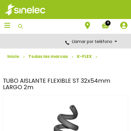
Saltar
Saltar
al
al
contenido
menú
de
0
navegación
Llamar por teléfono
Inicio
Todas las marcas
K-FLEX
TUBO AISLANTE FLEXIBLE ST 32x54mm
LARGO 2m