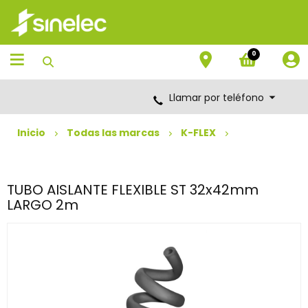
Saltar
Saltar
al
al
contenido
menú
de
0
navegación
Llamar por teléfono
Inicio
Todas las marcas
K-FLEX
TUBO AISLANTE FLEXIBLE ST 32x42mm
LARGO 2m