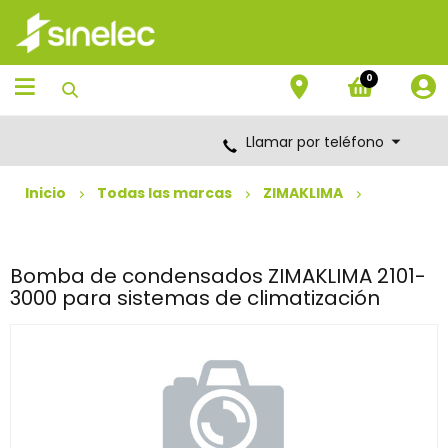
Saltar
Saltar
al
al
contenido
menú
de
0
navegación
Llamar por teléfono
Inicio
Todas las marcas
ZIMAKLIMA
Bomba de condensados ZIMAKLIMA 2101-
3000 para sistemas de climatización