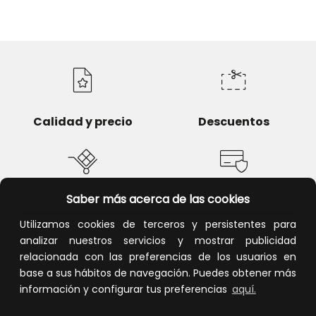
Calidad y precio
Descuentos
Saber más acerca de las cookies
Devoluciones
Pago seguro
Utilizamos cookies de terceros y persistentes para
analizar nuestros servicios y mostrar publicidad
relacionada con las preferencias de los usuarios en
base a sus hábitos de navegación. Puedes obtener más
Atención al cliente
información y configurar tus preferencias
aquí.