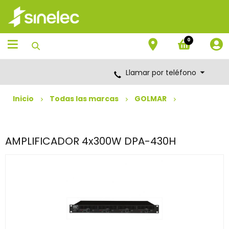
Saltar
Saltar
al
al
contenido
menú
de
0
navegación
Llamar por teléfono
Inicio
Todas las marcas
GOLMAR
AMPLIFICADOR 4x300W DPA-430H