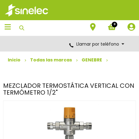
Saltar
Saltar
al
al
contenido
menú
de
0
navegación
Llamar por teléfono
Inicio
Todas las marcas
GENEBRE
MEZCLADOR TERMOSTÁTICA VERTICAL CON
TERMÓMETRO 1/2"