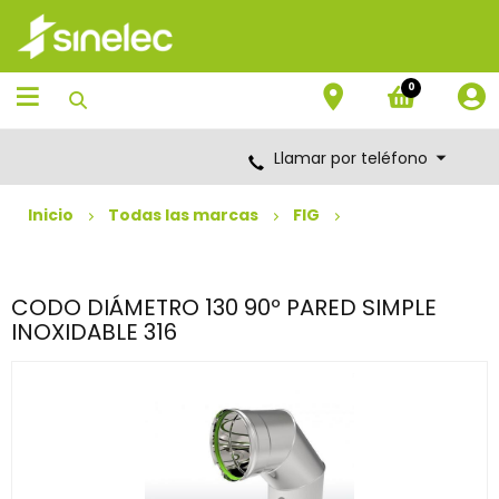
Saltar
Saltar
al
al
contenido
menú
de
0
navegación
Llamar por teléfono
Inicio
Todas las marcas
FIG
CODO DIÁMETRO 130 90º PARED SIMPLE
INOXIDABLE 316