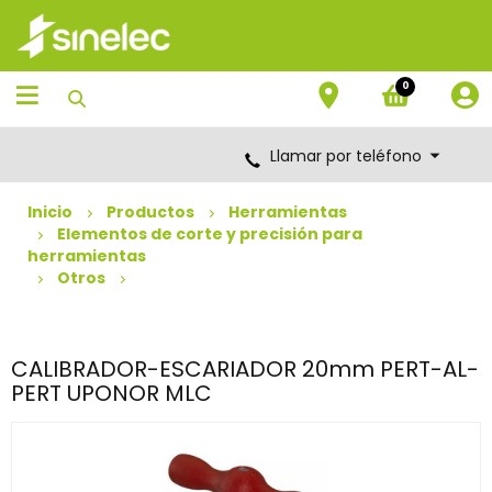
Saltar
Saltar
al
al
contenido
menú
de
0
navegación
Llamar por teléfono
Inicio
Productos
Herramientas
Elementos de corte y precisión para
herramientas
Otros
CALIBRADOR-ESCARIADOR 20mm PERT-AL-
PERT UPONOR MLC