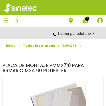
Saltar
Saltar
al
al
contenido
menú
de
0
navegación
Llamar por teléfono
Inicio
Todas las marcas
CAHORS
PLACA DE MONTAJE PMMX710 PARA
ARMARIO MX4710 POLIÉSTER